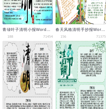
青绿叶子清明小报Word模板
春天风格清明手抄报Word模板
188
71454
156
71375