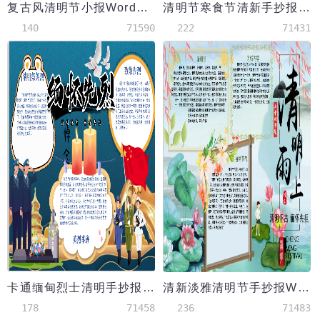
复古风清明节小报Word模板
清明节寒食节清新手抄报小报Word模板
140
71590
222
71431
卡通缅甸烈士清明手抄报Word模板
清新淡雅清明节手抄报Word模板
178
71458
236
71483