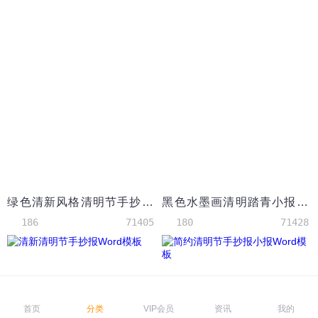
绿色清新风格清明节手抄报Word模板
黑色水墨画清明踏青小报手抄报Word模板
186
71405
180
71428
首页
分类
VIP会员
资讯
我的