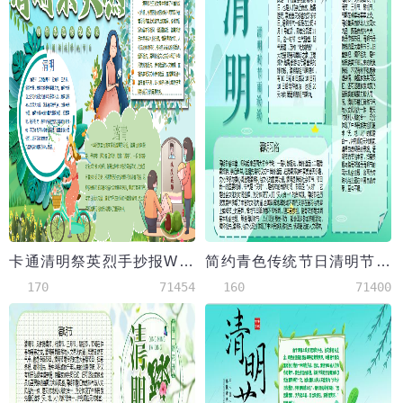
卡通清明祭英烈手抄报Word模板
简约青色传统节日清明节手抄报Word模板
170
71454
160
71400