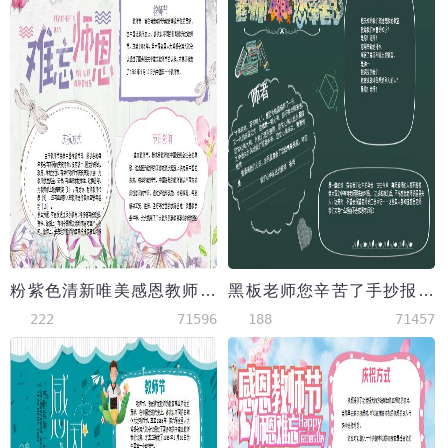
粉紫色清新唯美感恩教师节校园小报手抄报
黑板老师您辛苦了手抄报模板
222
71596
188
71457