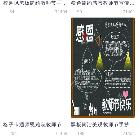
校园风黑板简约教师节手抄报
粉色简约感恩教师节宣传手抄报
84
71404
90
71401
格子卡通师恩难忘教师节节日手抄报
黑板简洁美观教师节手抄报Word模板
204
71459
198
71431