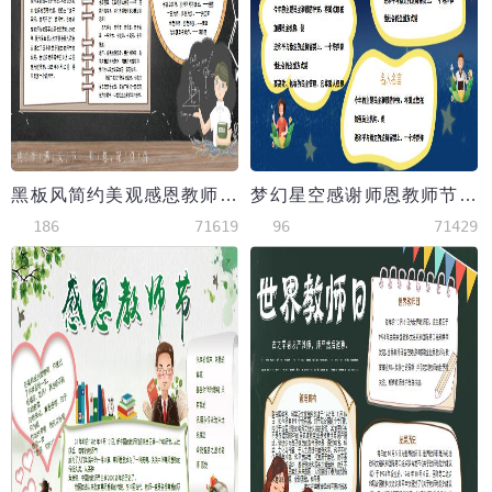
黑板风简约美观感恩教师节手抄报Word模板
梦幻星空感谢师恩教师节手抄报
186
71619
96
71429