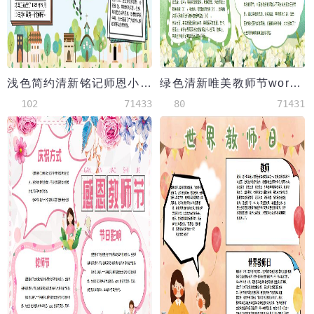
浅色简约清新铭记师恩小报Word模板
绿色清新唯美教师节word手抄报
102
71433
80
71431