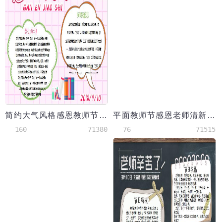
简约大气风格感恩教师节校园手抄报
平面教师节感恩老师清新校园宣传栏手抄板报
160
71380
76
71515