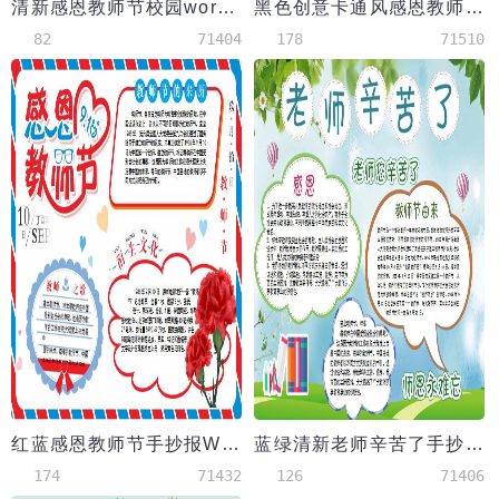
清新感恩教师节校园word手抄报
黑色创意卡通风感恩教师节小报
82
71404
178
71510
红蓝感恩教师节手抄报Word模板
蓝绿清新老师辛苦了手抄报模板
174
71432
126
71406