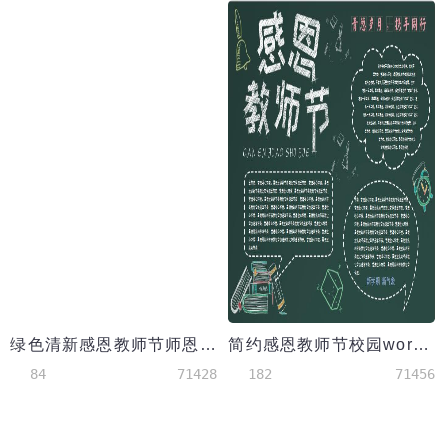
绿色清新感恩教师节师恩难忘小报手抄报
简约感恩教师节校园word手抄报
84
71428
182
71456