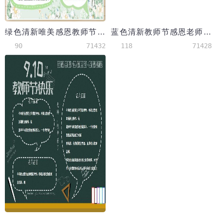
绿色清新唯美感恩教师节校园小报手抄报
蓝色清新教师节感恩老师word手抄报
90
71432
118
71428