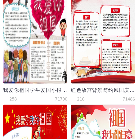
我爱你祖国学生爱国小报手抄报Word模板
红色故宫背景简约风国庆节Word模板
258
71700
216
71486