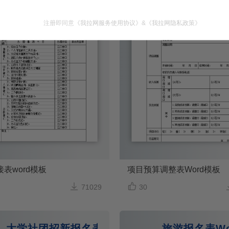
注册即同意
《我拉网服务使用协议》
&
《我拉网隐私政策》
表word模板
项目预算调整表Word模板


71029
30
大学社团招新报名表word模板
旅游报名表Wo