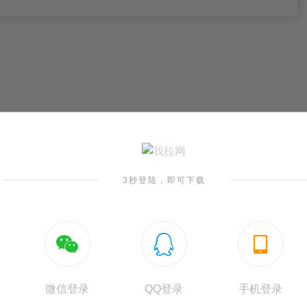
3秒登陆，即可下载



工作交接表word模板
项目预算调整
Word格式/直接打印/内容可修改
Word格式/直接打印/内
微信登录
QQ登录
手机登录