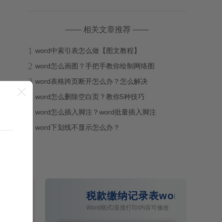
—— 相关文章推荐 ——
1
word中索引表怎么做【图文教程】
2
word怎么画图？手把手教你绘制网络图
3
word表格跨页断开怎么办？怎么解决

4
word怎么删除空白页？教你5种技巧
5
word怎么插入脚注？word批量插入脚注
6
word下划线不显示怎么办？
表Word模板
税款缴纳记录表word模板
容可修改
Word格式/直接打印/内容可修改