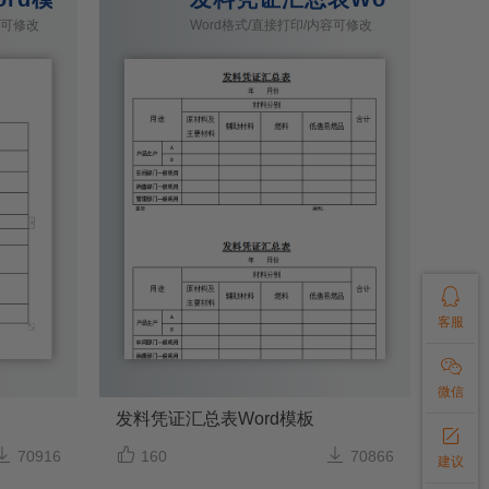
容可修改
Word格式/直接打印/内容可修改

客服

微信
发料凭证汇总表Word模板




70916
160
70866
建议