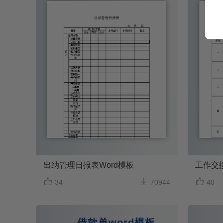
出纳管理日报表Word模板
工作交接



34
70944
40
借款单word模板