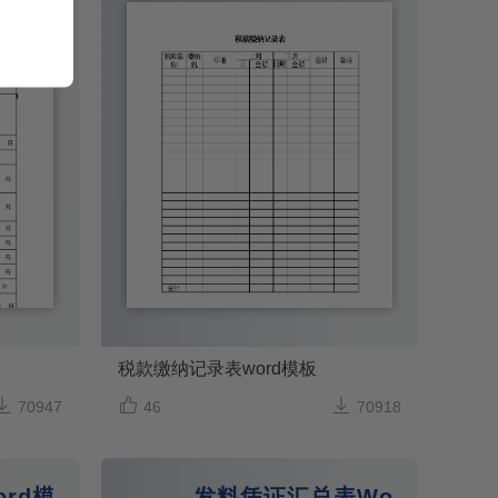
税款缴纳记录表word模板



70947
46
70918
rd模板
发料凭证汇总表Word模板