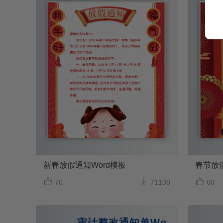
新春放假通知Word模板
春节放假



70
71108
60
审计整改通知单Word模板