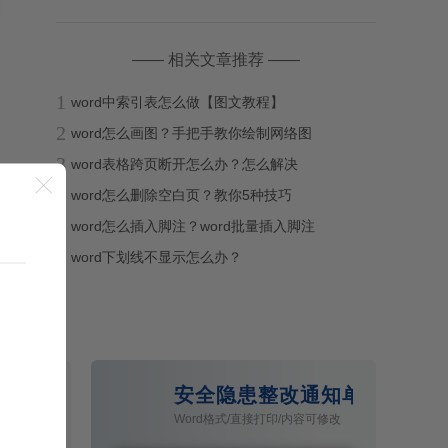
—— 相关文章推荐 ——
1
word中索引表怎么做【图文教程】
2
word怎么画图？手把手教你绘制网络图
3
word表格跨页断开怎么办？怎么解决

4
word怎么删除空白页？教你5种技巧
5
word怎么插入脚注？word批量插入脚注
6
word下划线不显示怎么办？
rd模板
安全隐患整改通知单Word模
容可修改
Word格式/直接打印/内容可修改