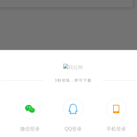
3秒登陆，即可下载



春节放假通知Word模板
整改通知单Wo
Word格式/直接打印/内容可修改
Word格式/直接打印/内
微信登录
QQ登录
手机登录