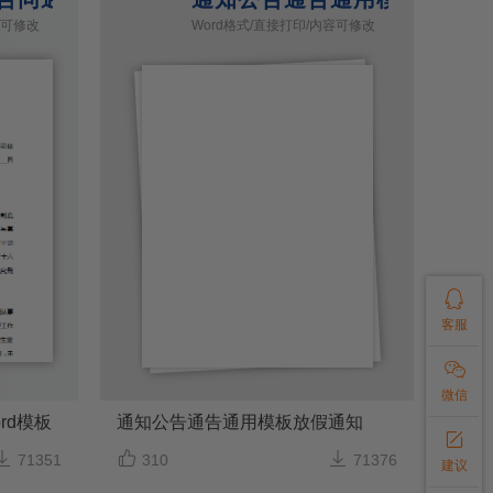
容可修改
Word格式/直接打印/内容可修改

客服

微信
rd模板
通知公告通告通用模板放假通知




71351
310
71376
建议