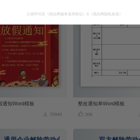
注册即同意
《我拉网服务使用协议》
&
《我拉网隐私政策》
通知Word模板
整改通知单Word模板


70945
306
通用企业解除劳动合同通知书
双方解除劳动