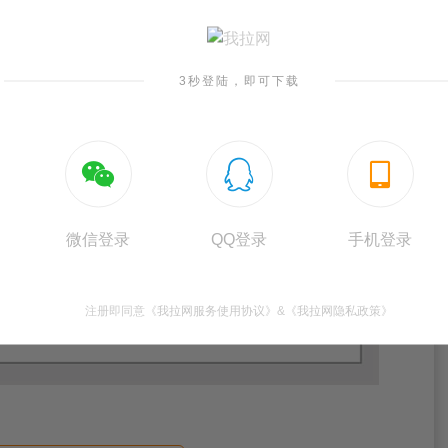
3秒登陆，即可下载



微信登录
QQ登录
手机登录
注册即同意
《我拉网服务使用协议》
&
《我拉网隐私政策》