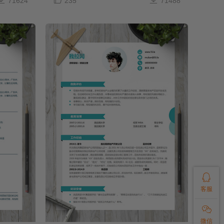
71624
235
71488

客服

微信