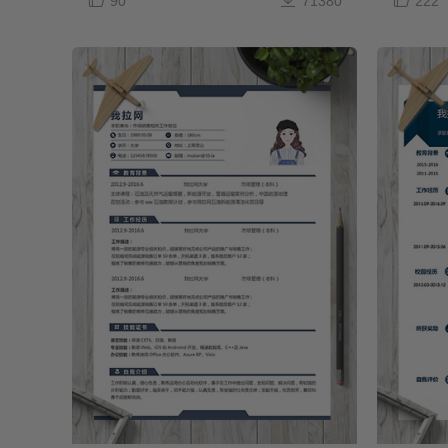
90
71380
222