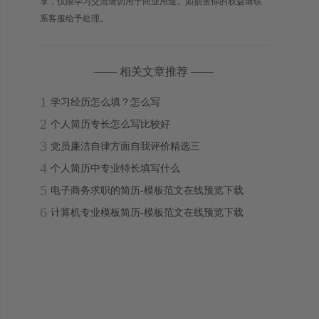
享，仅限学习交流请勿用于商业用途。如损害你的权益请联
系客服给予处理。
—— 相关文章推荐 ——
1
学习经历怎么填？怎么写
2
个人简历专长怎么写比较好
3
党员廉洁自律方面自我评价精选三
4
个人简历中专业特长填写什么
5
电子商务求职的简历-模板范文在线预览下载
6
计算机专业模板简历-模板范文在线预览下载