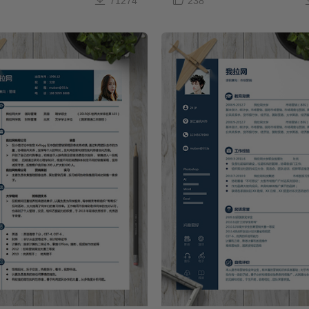
71274
238