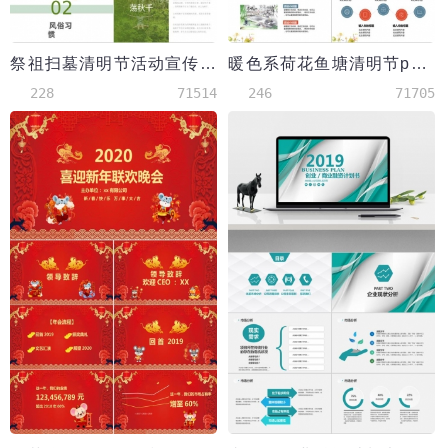
祭祖扫墓清明节活动宣传ppt模板
暖色系荷花鱼塘清明节ppt模板
228
71514
246
71705