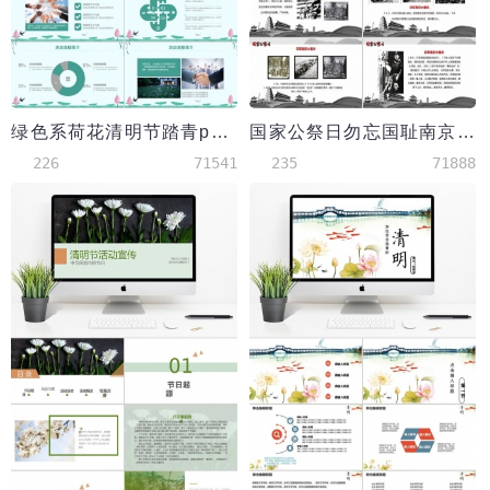
绿色系荷花清明节踏青ppt模板
国家公祭日勿忘国耻南京大屠杀PPT模板
226
71541
235
71888