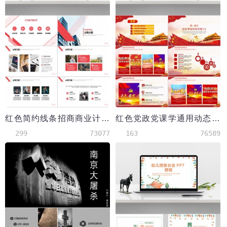
红色简约线条招商商业计划书PPT模板
红色党政党课学通用动态PPT模板
299
73077
163
76589