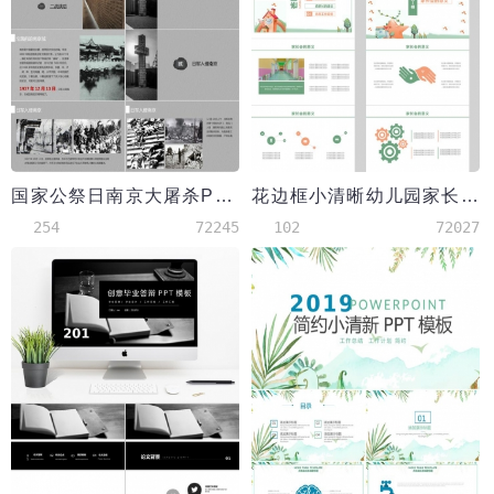
国家公祭日南京大屠杀PPT模板
花边框小清晰幼儿园家长会PPT通用模板
254
72245
102
72027