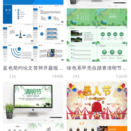
蓝色简约论文答辩开题报告ppt模板
绿色系甲壳虫踏青清明节ppt模板
116
74486
242
71620