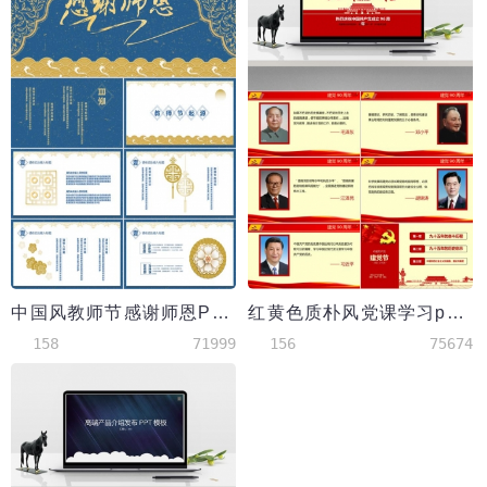
中国风教师节感谢师恩PPT模版
红黄色质朴风党课学习ppt模板
158
71999
156
75674