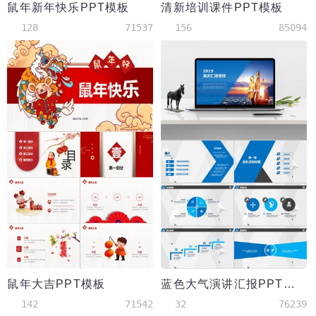
鼠年新年快乐PPT模板
清新培训课件PPT模板
128
71537
156
85094
鼠年大吉PPT模板
蓝色大气演讲汇报PPT模板
142
71542
32
76239