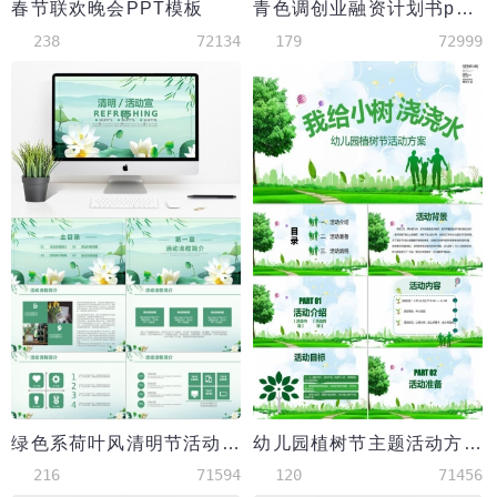
春节联欢晚会PPT模板
青色调创业融资计划书ppt模板
238
72134
179
72999
绿色系荷叶风清明节活动宣传ppt模板
幼儿园植树节主题活动方案PPT模板
216
71594
120
71456