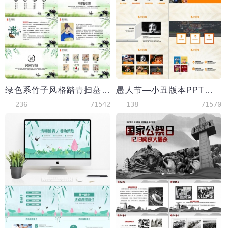
绿色系竹子风格踏青扫墓清明节ppt模板
愚人节—小丑版本PPT模板
236
71542
138
71570