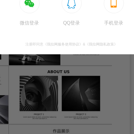



微信登录
QQ登录
手机登录
注册即同意
《我拉网服务使用协议》
&
《我拉网隐私政策》