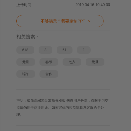
上传时间
2019-04-16 10:40:00
不够满意？我要定制PPT >
相关搜索：
618
3
61
1
元旦
春节
七夕
元旦
端午
合作
声明：极简高端黑白灰商务模板.来自用户分享，仅限学习交
流请勿用于商业用途。如损害你的权益请联系客服给予处
理。