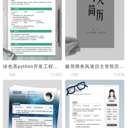
绿色系python开发工程师简历模板
极简商务风项目主管简历套装
326
71352
230
71378