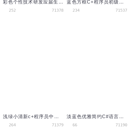
彩色个性技术研发应届生简历模板
蓝色方框C+程序员初级简历模板
252
71378
234
71537
浅绿小清新c+程序员中级简历模板
淡蓝色优雅简约C#语言开发工程师简历
264
71379
66
71190