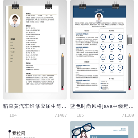
稻草黄汽车维修应届生简历
蓝色时尚风格java中级程序员简历
104
71407
185
71189