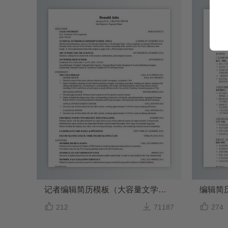
记者编辑简历模板（大容量文学学士适用）
编辑简



212
71187
274