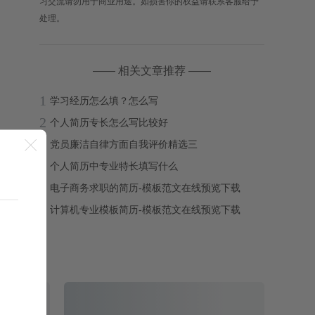
习交流请勿用于商业用途。如损害你的权益请联系客服给予
处理。
—— 相关文章推荐 ——
1
学习经历怎么填？怎么写
2
个人简历专长怎么写比较好
3

党员廉洁自律方面自我评价精选三
4
个人简历中专业特长填写什么
5
电子商务求职的简历-模板范文在线预览下载
6
计算机专业模板简历-模板范文在线预览下载