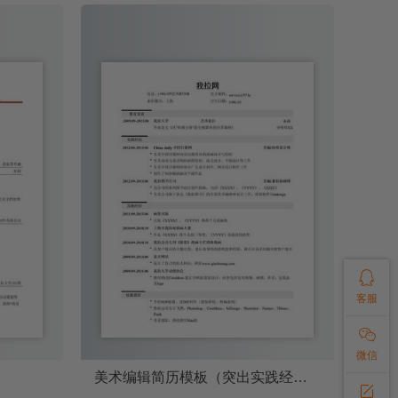

客服

微信
美术编辑简历模板（突出实践经历）
