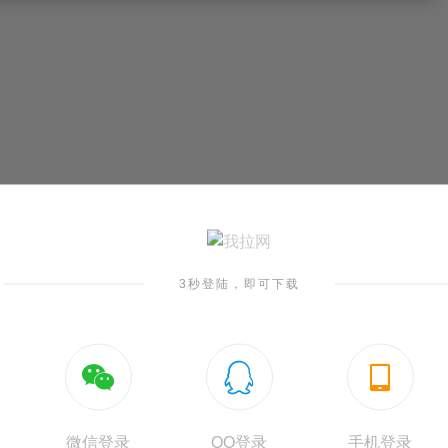
3秒登陆，即可下载



微信登录
QQ登录
手机登录