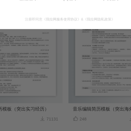
注册即同意
《我拉网服务使用协议》
&
《我拉网隐私政策》
历模板（突出实习经历）


71131
248