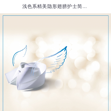
浅色系精美隐形翅膀护士简历模板