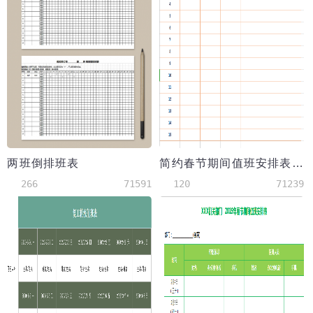
两班倒排班表
简约春节期间值班安排表excel模板
266
71591
120
71239