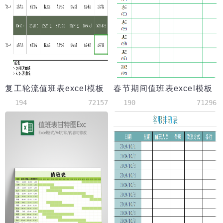
复工轮流值班表excel模板
春节期间值班表excel模板
194
72157
190
71296