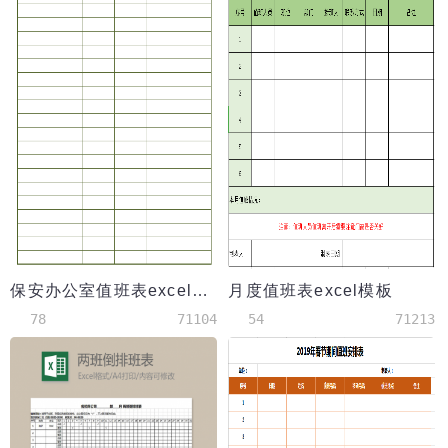
保安办公室值班表excel模板
月度值班表excel模板
78
71104
54
71213