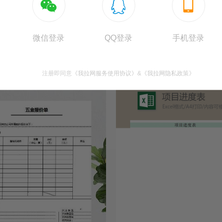



微信登录
QQ登录
手机登录
业员工通讯录模板
采购成本分析表Excel模板


71920
194
注册即同意
《我拉网服务使用协议》
&
《我拉网隐私政策》