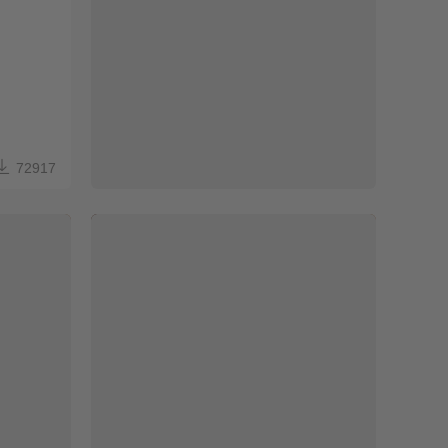
开票申请单excel表格模板



72917
258
71677
库及销售统计周报表
增值税发票管理统计表
容可修改
Excel格式/A4打印/内容可修改