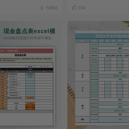


71594
158
现金盘点表excel模板
excel格式/直接打印/内容可修改