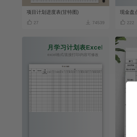
项目计划进度表(甘特图)
现金盘点



27
74539
222
月学习计划表Excel版
excel格式/直接打印/内容可修改