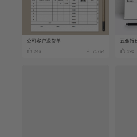
公司客户退货单
五金报



246
71754
190
周工作总结计划表
Excel格式/A4打印/内容可修改