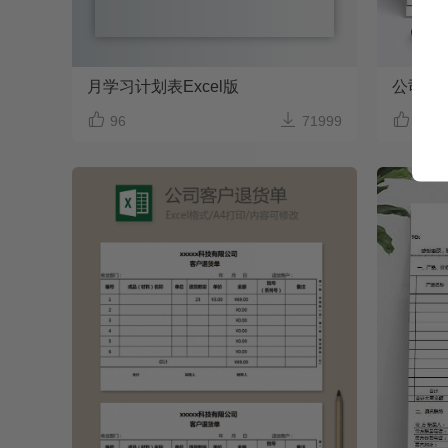
月学习计划表Excel版
公司企



96
71999
88