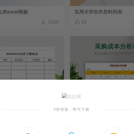
表excel模板
实用大学生作息时间表


71837
23
采购成本分析表
Excel格式/A4打印/内
3秒登陆，即可下载