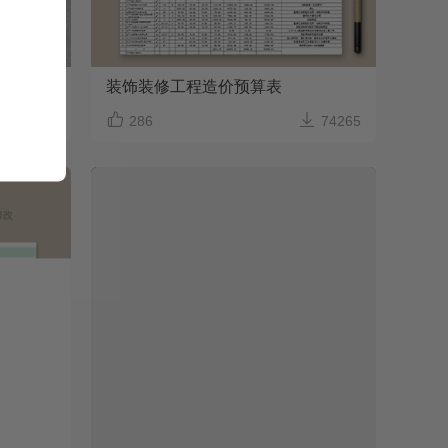
装饰装修工程造价预算表



71675
286
74265
开票申请单excel表格模板
Excel格式/A4打印/内容可修改