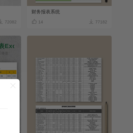
财务报表系统



72082
14
77182
Excel模板
容可修改
