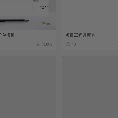
价单模板
项目工程进度表


71809
48
电商产品出入
Excel格式/A4打印/内