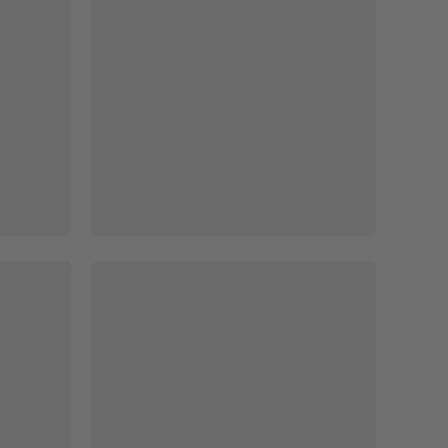
周报表
增值税发票管理统计表



72137
217
74293
析表
容可修改