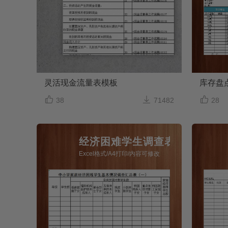
灵活现金流量表模板
库存盘



38
71482
28
经济困难学生调查表
Excel格式/A4打印/内容可修改