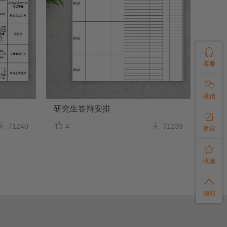

客服

微信
研究生答辩安排




71240
4
71239
建议

收藏

顶部