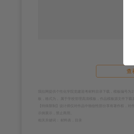
查
我拉网提供个性化学院党建迎考材料目录下载，模板编号为1905
板，格式为， 属于学校管理高清模板，作品模板源文件下载
【特殊限制】设计师仅对作品中独创性部分享有著作权，对
示例展示，禁止商用。
相关关键词： 材料表，目录