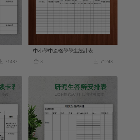
中小學中途輟學學生統計表



71487
8
71243
续卡表
研究生答辩安排表
容可修改
Excel格式/A4打印/内容可修改