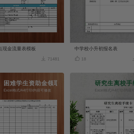
点现金流量表模板
中学校小升初报名表


71481
18
困难学生资助金领取表
研究生离校手
Excel格式/A4打印/内容可修改
Excel格式/A4打印/内