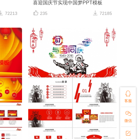
喜迎国庆节实现中国梦PPT模板



72213
235
72185

客服

微信
