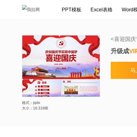
PPT模板
Excel表格
Word
<喜迎国庆
升级成
VI
马
格式：pptx
大小：16.31MB