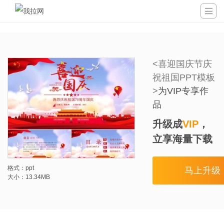

<喜迎国庆节庆
祝祖国PPT模板
>
为VIP专享作
品
升级成
VIP
，
立享海量下载
格式：ppt
马上升级
大小：13.34MB